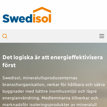
Skip to main content
Main
navigation
Det logiska är att energieffektivisera
först
Swedisol, mineralullsproducenternas
branschorganisation, verkar för hållbara och säkra
byggnader med bättre inomhusmiljö och lägre
energianvändning. Medlemmarna tillverkar och
marknadsför isoleringsprodukter av mineralull