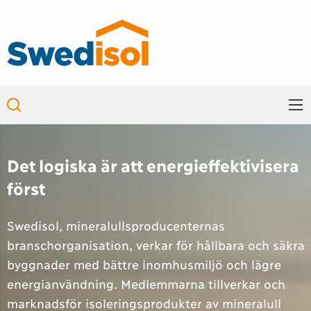
Skip to main content
Main
navigation
Det logiska är att energieffektivisera
först
Swedisol, mineralullsproducenternas
branschorganisation, verkar för hållbara och säkra
byggnader med bättre inomhusmiljö och lägre
energianvändning. Medlemmarna tillverkar och
marknadsför isoleringsprodukter av mineralull